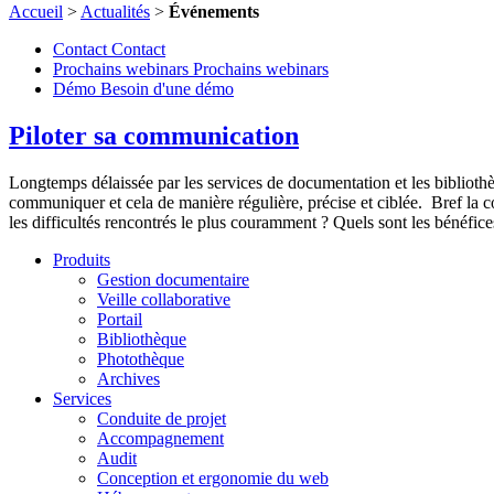
Accueil
>
Actualités
>
Événements
Contact
Contact
Prochains webinars
Prochains webinars
Démo
Besoin d'une démo
Piloter sa communication
Longtemps délaissée par les services de documentation et les bibliothè
communiquer et cela de manière régulière, précise et ciblée. Bref la c
les difficultés rencontrés le plus couramment ? Quels sont les bénéfic
Produits
Gestion documentaire
Veille collaborative
Portail
Bibliothèque
Photothèque
Archives
Services
Conduite de projet
Accompagnement
Audit
Conception et ergonomie du web