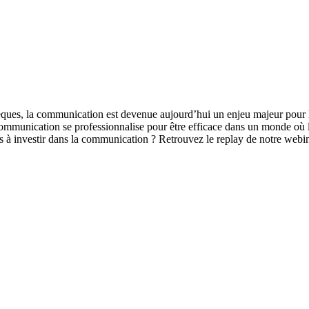
ques, la communication est devenue aujourd’hui un enjeu majeur pour la v
ommunication se professionnalise pour être efficace dans un monde où les
es à investir dans la communication ? Retrouvez le replay de notre webin